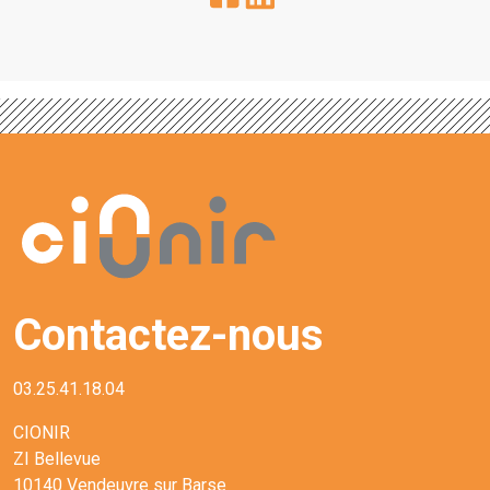
Contactez-nous
03.25.41.18.04
CIONIR
ZI Bellevue
10140 Vendeuvre sur Barse